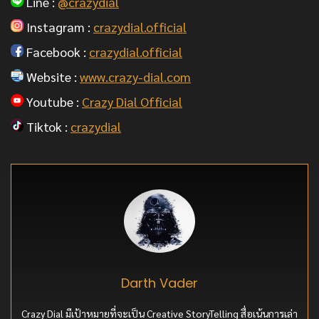
Line :
@crazydial
Instagram :
crazydial.official
Facebook :
crazydial.official
Website :
www.crazy-dial.com
Youtube :
Crazy Dial Official
Tiktok :
crazydial
Darth Vader
Crazy Dial มีเป้าหมายที่จะเป็น Creative StoryTelling สื่อเน้นการเล่า