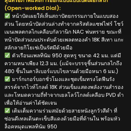
สุนทรียภาพแห่งการออกแบบแบบเปิดเผยกลไก
(Open-worked Dial):
️ หน้าปัดเผยให้เห็นสถาปัตยกรรมภายในแบบสอง
ส่วน โดยหน้าปัดส่วนล่างทำจากคริสตัลแซฟไฟร์ โชว์
เมนเพลตกลไกเคลือบกัลวานิก NAC พ่นทราย ขณะที่
หน้าปัดส่วนบนประดับด้วยเพลตทองคำ 18K สีเทา แกะ
สลักลายกิโยเช่เป็นรัศมีด้วยมือ
️ ตัวเรือนแพลทินัม 950 สุดหรู ขนาด 42 มม. แต่มี
ความหนาเพียง 12.3 มม. (แม้จะบรรจุชิ้นส่วนกลไกถึง
480 ชิ้นในคาลิเบอร์แบบไขลานด้วยมือหนา 6 มม.)
️ มาร์กเกอร์บอกชั่วโมงและชุดเข็มทรงโดฟีนรัง
สรรค์จากไวท์โกลด์ 18K ส่วนเข็มแสดงพลังงานสำรอง
และโหมดความถี่ทำจากเยลโลว์โกลด์เคลือบ PVD ดำ
เพื่อให้อ่านค่าได้ชัดเจน
️ เติมเต็มความร่วมสมัยด้วยสายหนังลูกวัวสีดำ ที่
ซ่อนดีเทลเดินตะเข็บสีแดงด้วยมือที่ด้านใน พร้อมหัว
ล็อคหมุดแพลทินัม 950