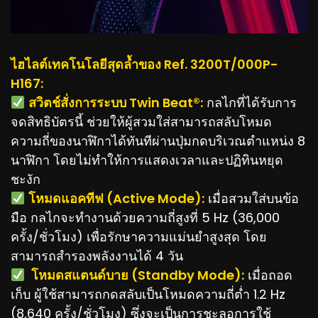
ไฮไลต์เทคโนโลยีสุดล้ำของ Ref. 3200T/000P-
H167:
️ สวิตช์สั่งการระบบ Twin Beat®:
กลไกที่ได้รับการ
จดสิทธิบัตรนี้ ช่วยให้ผู้สวมใส่สามารถสลับโหมด
ความถี่ของนาฬิกาได้ทันทีผ่านปุ่มกดบริเวณตำแหน่ง 8
นาฬิกา โดยไม่ทำให้การแสดงเวลาและปฏิทินหยุด
ชะงัก
️ โหมดแอคทีฟ (Active Mode):
เมื่อสวมใส่บนข้อ
มือ กลไกจะทำงานด้วยความถี่สูงที่ 5 Hz (36,000
ครั้ง/ชั่วโมง) เพื่อรักษาความแม่นยำสูงสุด โดย
สามารถสำรองพลังงานได้ 4 วัน
️ โหมดสแตนด์บาย (Standby Mode):
เมื่อถอด
เก็บ ผู้ใช้สามารถกดสลับเป็นโหมดความถี่ต่ำ 1.2 Hz
(8,640 ครั้ง/ชั่วโมง) ซึ่งจะเป็นการชะลอการใช้