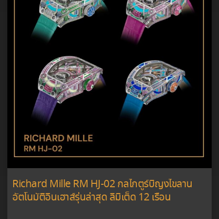
Richard Mille RM HJ-02 กลไกตูร์บิญงไขลาน
อัตโนมัติอินเฮาส์รุ่นล่าสุด ลิมิเต็ด 12 เรือน