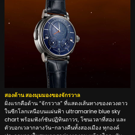
สองด้าน สองมุมมองของจักรวาล
ฝั่งแรกคือด้าน “จักรวาล” ที่แสดงเส้นทางของดวงดาว
ในซีกโลกเหนือบนแผ่นฟ้า ultramarine blue sky
chart พร้อมฟังก์ชันปฏิทินถาวร, โซนเวลาที่สอง และ
ตัวบอกเวลากลางวัน–กลางคืนทั้งสองเมือง ทุกองค์