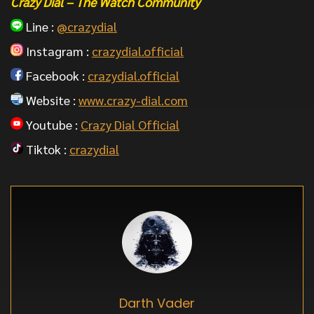
Crazy Dial – The Watch Community
Line :
@crazydial
Instagram :
crazydial.official
Facebook :
crazydial.official
Website :
www.crazy-dial.com
Youtube :
Crazy Dial Official
Tiktok :
crazydial
Darth Vader