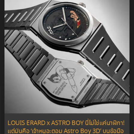
LOUIS ERARD x ASTRO BOY นี่ไม่ใช่แค่นาฬิกา!
แต่มันคือ ‘เจ้าหนูอะตอม Astro Boy 3D’ บนข้อมือ