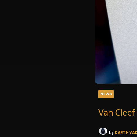
NEWS
Van Cleef 
by
DARTH VA