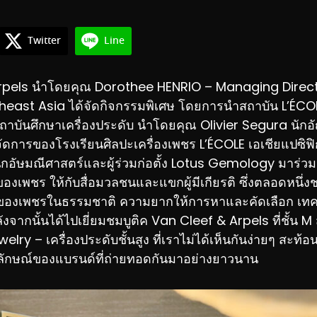
Twitter
Line
rpels นำโดยคุณ Dorothee HENRIO – Managing Direc
heast Asia ได้จัดกิจกรรมพิเศษ โดยการนำสถาบัน L’ÉCO
ถาบันศึกษาเครื่องประดับ นำโดยคุณ Olivier Segura นักอ
ัดการของโรงเรียนศิลปะเครื่องเพชร L’ÉCOLE เอเชียแปซิฟิ
ักอัษมณีศาสตร์และผู้ร่วมก่อตั้ง Lotus Gemology มาร่วมแ
ของเพชร ให้กับสื่อมวลชนและแขกผู้มีเกียรติ ซึ่งตลอดหนึ่งชม
ิดของเพชรในธรรมชาติ ความยากให้การหาและคัดเลือก เท
ังจากนั้นได้ไปเยี่ยมชมบูติค Van Cleef & Arpels ที่ชั้น
elry – เครื่องประดับชั้นสูง ที่เราไม่ได้เห็นกันง่ายๆ สะท้
ักษณ์ของแบรนด์ที่ถ่ายทอดกันมาอย่างยาวนาน