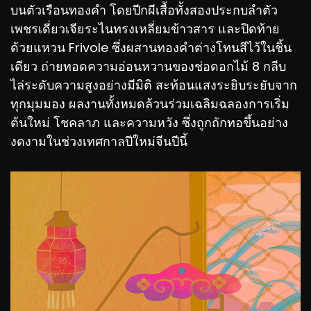
บนตัวเรือนทองคำ โดยปีกผีเสื้อทั้งสองประกบลำตัว
เพชรเดี่ยวเจียระไนทรงเหลี่ยมข้าวสาร และปิดท้าย
ด้วยแหวน Frivole ซึ่งผสานทองคำต่างโทนสีไว้ในชิ้น
เดียว ถ่ายทอดความอ่อนหวานของช่อดอกไม้ 8 กลีบ
ไล่ระดับความสูงอย่างมีมิติ สะท้อนแสงระยิบระยับจาก
ทุกมุมมอง ผลงานทั้งหมดล้วนร่วมเฉลิมฉลองการเริ่ม
ต้นใหม่ โชคลาภ และความหวัง ซึ่งถูกถักทอขึ้นอย่าง
งดงามในช่วงเทศกาลปีใหม่จีนปีนี้