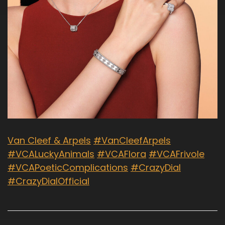
Van Cleef & Arpels
#VanCleefArpels
#VCALuckyAnimals
#VCAFlora
#VCAFrivole
#VCAPoeticComplications
#CrazyDial
#CrazyDialOfficial