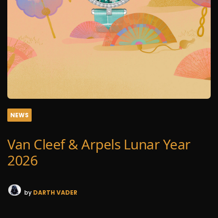
NEWS
Van Cleef & Arpels Lunar Year
2026
by
DARTH VADER