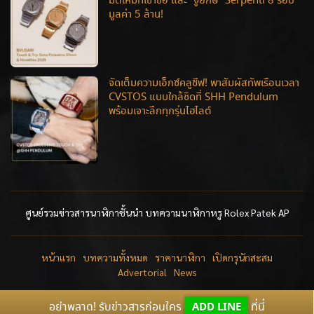
มิติใหม่ที่เข้าข้อ และ “งูยักษ์” Serpenti 8 รอบ
มูลค่า 5 ล้าน!
จัดเต็มความเอ็กซ์คลูซีฟ! พาสัมผัสทัพเรือนเวลา
CVSTOS แบบใกล้ชิดที่ SHH Pendulum
พร้อมเจาะลึกทุกรุ่นไฮไลต์
ศูนย์รวมข่าวสารนาฬิกาชั้นนำ บทความนาฬิกาหรู Rolex Patek AP
หน้าแรก
บทความทั้งหมด
ราคานาฬิกา
เปิดกรุนักสะสม
Advertorial
News
อย่าพลาด! รับข่าวสารก่อนใคร
ADD LINE
ที่นี่