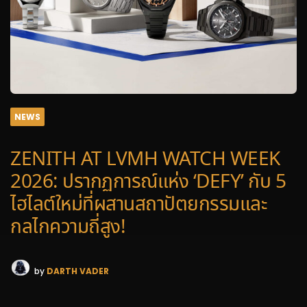
NEWS
ZENITH AT LVMH WATCH WEEK
2026: ปรากฏการณ์แห่ง ‘DEFY’ กับ 5
ไฮไลต์ใหม่ที่ผสานสถาปัตยกรรมและ
กลไกความถี่สูง!
by
DARTH VADER