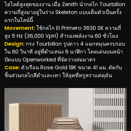
ไฮไลต์สูงสุดของงาน เมื่อ Zenith นำกลไก Tourbillon
ความถี่สูงมาอยู่ในร่าง Skeleton แบบเต็มตัวเป็นครั้ง
แรกในไลน์นี้
Movement:
ใช้กลไก El Primero 3630 SK ความถี่
สูง 5 Hz (36,000 VpH) สำรองพลังงาน 60 ชั่วโมง
Design:
กรง Tourbillon รูปดาว 4 แฉกหมุนครบรอบ
ใน 60 วินาที อยู่ที่ตำแหน่ง 6 นาฬิกา โดดเด่นบนหน้า
ปัดแบบ Openworked ที่จัดวางสมมาตร
Case:
ตัวเรือน Rose Gold 18K ขนาด 41 มม. ตัดกับ
ชิ้นส่วนกลไกสีดำและเทา ให้ลุคที่หรูหราแต่ดุดัน