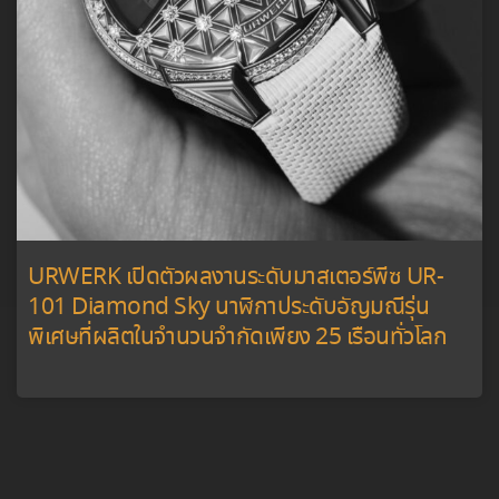
URWERK เปิดตัวผลงานระดับมาสเตอร์พีซ UR-
101 Diamond Sky นาฬิกาประดับอัญมณีรุ่น
พิเศษที่ผลิตในจำนวนจำกัดเพียง 25 เรือนทั่วโลก