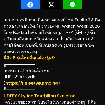
ณ มหานครมิลาน เมืองหลวงแห่งดีไซน์ Zenith ได้เปิด
ตัวคอลเลกชันใหม่ในงาน LVMH Watch Week 2026
โดยปีนี้สปอตไลท์ฉายไปที่ตระกูล DEFY (ดีฟาย) ซึ่ง
เปรียบเสมือนเสาหลักแห่งความล้ำสมัยของแบรนด์
ภายใต้คอนเซปต์ที่เล่นกับแสงเงา รูปทรงเรขาคณิต
และนวัตกรรมวัสดุ
นี่คือ 5 รุ่นใหม่ที่คุณต้องรู้ครับ:
╔═════════╗
กดรับข่าวสารก่อนใครที่นี่
LINE : @crazydial
(
https://lin.ee/wKkm5PM
)
╚═════════╝
1. DEFY Skyline Tourbillon Skeleton
“ครั้งแรกของความโปร่งใสในร่างทองคำชมพู” นี่คือ