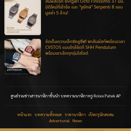
สัมผัสแรก Bvlgari Octo Finissimo 37 มม.
มิติใหม่ที่เข้าข้อ และ “งูยักษ์” Serpenti 8 รอบ
มูลค่า 5 ล้าน!
จัดเต็มความเอ็กซ์คลูซีฟ! พาสัมผัสทัพเรือนเวลา
CVSTOS แบบใกล้ชิดที่ SHH Pendulum
พร้อมเจาะลึกทุกรุ่นไฮไลต์
ศูนย์รวมข่าวสารนาฬิกาชั้นนำ บทความนาฬิกาหรู Rolex Patek AP
หน้าแรก
บทความทั้งหมด
ราคานาฬิกา
เปิดกรุนักสะสม
Advertorial
News