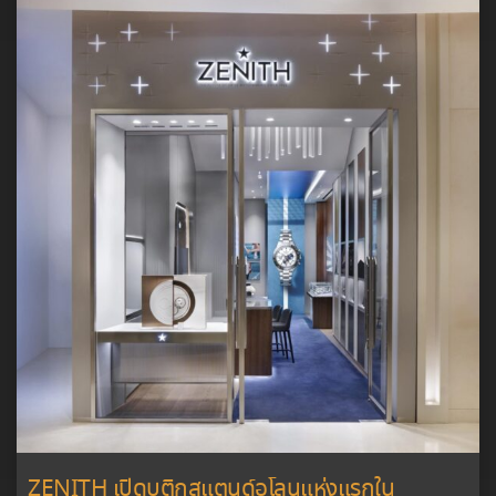
ZENITH เปิดบูติกสแตนด์อโลนแห่งแรกใน