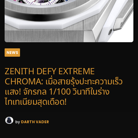
NEWS
ZENITH DEFY EXTREME
CHROMA: เมื่อสายรุ้งปะทะความเร็ว
แสง! จักรกล 1/100 วินาทีในร่าง
ไทเทเนียมสุดเดือด!
by
DARTH VADER