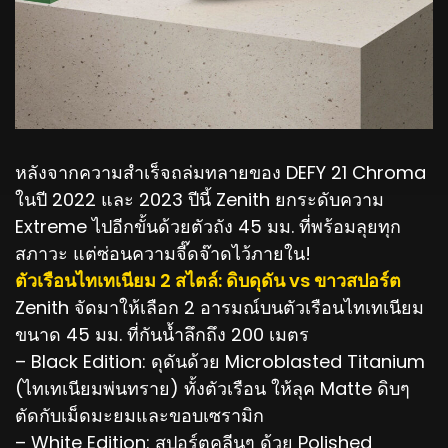
หลังจากความสำเร็จถล่มทลายของ DEFY 21 Chroma
ในปี 2022 และ 2023 ปีนี้ Zenith ยกระดับความ
Extreme ไปอีกขั้นด้วยตัวถัง 45 มม. ที่พร้อมลุยทุก
สภาวะ แต่ซ่อนความจี๊ดจ๊าดไว้ภายใน!
ตัวเรือนไทเทเนียม 2 สไตล์: ดิบดุดัน vs ขาวสปอร์ต
Zenith จัดมาให้เลือก 2 อารมณ์บนตัวเรือนไทเทเนียม
ขนาด 45 มม. ที่กันน้ำลึกถึง 200 เมตร
– Black Edition: ดุดันด้วย Microblasted Titanium
(ไทเทเนียมพ่นทราย) ทั้งตัวเรือน ให้ลุค Matte ดิบๆ
ตัดกับเม็ดมะยมและขอบเซรามิก
– White Edition: สปอร์ตคลีนๆ ด้วย Polished