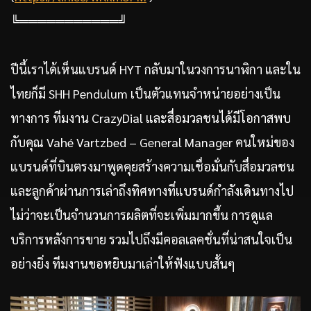
╚═══════════╝
ปีนี้เราได้เห็นแบรนด์ HYT กลับมาในวงการนาฬิกา และใน
ไทยก็มี SHH Pendulum เป็นตัวแทนจำหน่ายอย่างเป็น
ทางการ ทีมงาน CrazyDial และสื่อมวลชนได้มีโอกาสพบ
กับคุณ Vahé Vartzbed – General Manager คนใหม่ของ
แบรนด์ที่บินตรงมาพูดคุยสร้างความเชื่อมั่นกับสื่อมวลชน
และลูกค้าผ่านการเล่าถึงทิศทางที่แบรนด์กำลังเดินทางไป
ไม่ว่าจะเป็นจำนวนการผลิตที่จะเพิ่มมากขึ้น การดูแล
บริการหลังการขาย รวมไปถึงมีคอลเลคชั่นที่น่าสนใจเป็น
อย่างยิ่ง ทีมงานขอหยิบมาเล่าให้ฟังแบบสั้นๆ