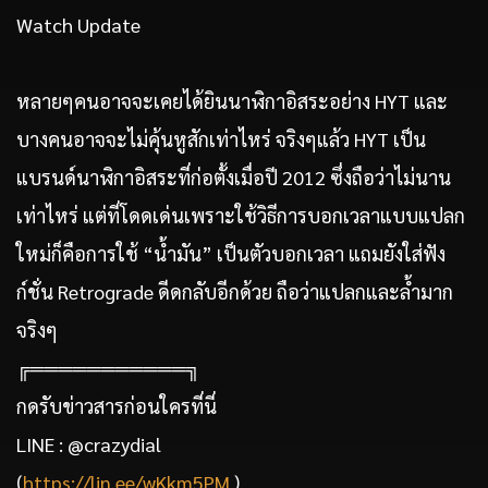
Watch Update
หลายๆคนอาจจะเคยได้ยินนาฬิกาอิสระอย่าง HYT และ
บางคนอาจจะไม่คุ้นหูสักเท่าไหร่ จริงๆแล้ว HYT เป็น
แบรนด์นาฬิกาอิสระที่ก่อตั้งเมื่อปี 2012 ซึ่งถือว่าไม่นาน
เท่าไหร่ แต่ที่โดดเด่นเพราะใช้วิธีการบอกเวลาแบบแปลก
ใหม่ก็คือการใช้ “น้ำมัน” เป็นตัวบอกเวลา แถมยังใส่ฟัง
ก์ชั่น Retrograde ดีดกลับอีกด้วย ถือว่าแปลกและล้ำมาก
จริงๆ
╔═══════════╗
กดรับข่าวสารก่อนใครที่นี่
LINE : @crazydial
(
https://lin.ee/wKkm5PM
)