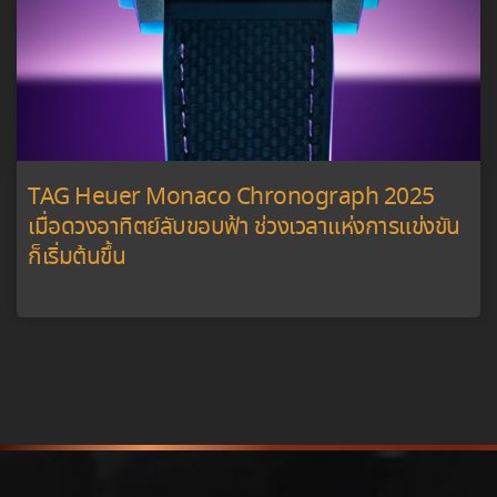
TAG Heuer Monaco Chronograph 2025
เมื่อดวงอาทิตย์ลับขอบฟ้า ช่วงเวลาแห่งการแข่งขัน
ก็เริ่มต้นขึ้น