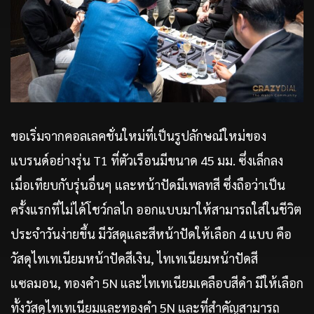
ขอเริ่มจากคอลเลคชั่นใหม่ที่เป็นรูปลักษณ์ใหม่ของ
แบรนด์อย่างรุ่น T1 ที่ตัวเรือนมีขนาด 45 มม. ซึ่งเล็กลง
เมื่อเทียบกับรุ่นอื่นๆ และหน้าปัดมีเพลทสี ซึ่งถือว่าเป็น
ครั้งแรกที่ไม่ได้โชว์กลไก ออกแบบมาให้สามารถใส่ในชีวิต
ประจำวันง่ายขึ้น มีวัสดุและสีหน้าปัดให้เลือก 4 แบบ คือ
วัสดุไทเทเนียมหน้าปัดสีเงิน, ไทเทเนียมหน้าปัดสี
แซลมอน, ทองคำ 5N และไทเทเนียมเคลือบสีดำ มีให้เลือก
ทั้งวัสดุไทเทเนียมและทองคำ 5N และที่สำคัญสามารถ