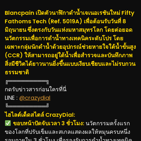
Blancpain เปิดตัวนาฬิกาดำน้ำเจเนอเรชันใหม่ Fifty
Fathoms Tech (Ref. 5019A) เพื่อต้อนรับวันที่ 8
มิถุนายน ซึ่งตรงกับวันแห่งมหาสมุทรโลก โดยต่อยอด
นวัตกรรมเพื่อการดำน้ำทางเทคนิคระดับโปร โดย
เฉพาะกลุ่มนักดำน้ำด้วยอุปกรณ์ช่วยหายใจใต้น้ำขั้นสูง
(CCR) ให้สามารถอยู่ใต้น้ำเพื่อสำรวจและบันทึกภาพ
สิ่งมีชีวิตได้ยาวนานยิ่งขึ้นแบบเงียบเชียบและไม่รบกวน
ธรรมชาติ
╔═════════╗
กดรับข่าวสารก่อนใครที่นี่
LINE :
@crazydial
╚═════════╝
ไฮไลต์เด็ดสไตล์ CrazyDial:
ขอบหน้าปัดจับเวลา 3 ชั่วโมง:
นวัตกรรมครั้งแรก
ของโลกที่ปรับเข็มและสเกลแสดงผลให้หมุนครบหนึ่ง
รอบภายใน 3 ชั่วโมง เพื่อรองรับการดำน้ำทางเทคนิค