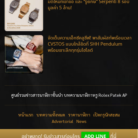
มิติใหม่ที่เข้าข้อ และ “งูยักษ์” Serpenti 8 รอบ
มูลค่า 5 ล้าน!
จัดเต็มความเอ็กซ์คลูซีฟ! พาสัมผัสทัพเรือนเวลา
CVSTOS แบบใกล้ชิดที่ SHH Pendulum
พร้อมเจาะลึกทุกรุ่นไฮไลต์
ศูนย์รวมข่าวสารนาฬิกาชั้นนำ บทความนาฬิกาหรู Rolex Patek AP
หน้าแรก
บทความทั้งหมด
ราคานาฬิกา
เปิดกรุนักสะสม
Advertorial
News
อย่าพลาด! รับข่าวสารก่อนใคร
ADD LINE
ที่นี่