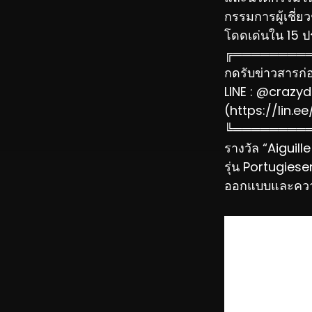
กรรมการผู้เชี่
โดดเด่นใน 15 ป
╔════════
กดรับข่าวสารก่อน
LINE : @crazyd
(https://lin.
╚════════
รางวัล “Aiguill
รุ่น Portugies
ออกแบบและควา