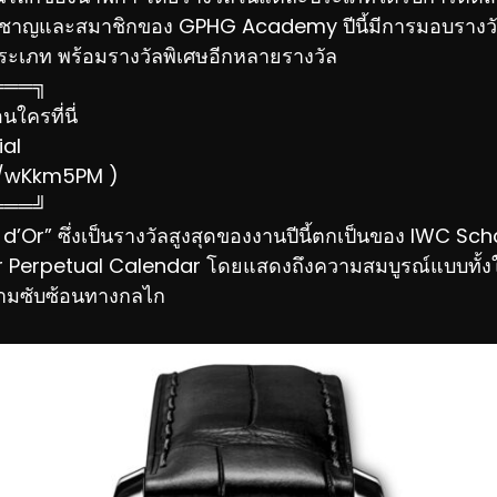
ยวชาญและสมาชิกของ GPHG Academy ปีนี้มีการมอบรางวัลใ
ระเภท พร้อมรางวัลพิเศษอีกหลายรางวัล
═══╗
ใครที่นี่
ial
ee/wKkm5PM )
═══╝
e d’Or” ซึ่งเป็นรางวัลสูงสุดของงานปีนี้ตกเป็นของ IWC S
er Perpetual Calendar โดยแสดงถึงความสมบูรณ์แบบทั้
มซับซ้อนทางกลไก