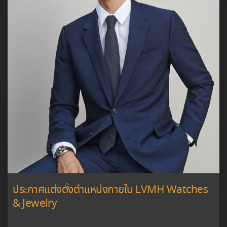
ประกาศแต่งตั้งตำแหน่งภายใน LVMH Watches
& Jewelry