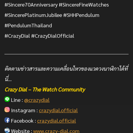
#Sincere70Anniversary
#SincereFineWatches
#SincerePlatinumJubilee
#SHHPendulum
#PendulumThailand
#CrazyDial
#CrazyDialOfficial
ติดตามข่าวสารและความเคลื่อนไหวของแวดวงนาฬิกาได้ที่
นี่…
Crazy Dial – The Watch Community
Line :
@crazydial
Instagram :
crazydial.official
Facebook :
crazydial.official
Website :
www.crazy-dial.com