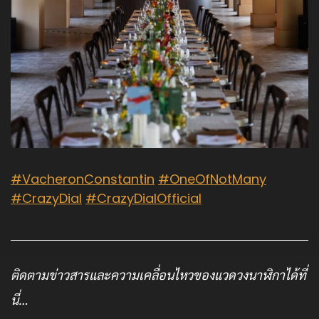
#VacheronConstantin
#OneOfNotMany
#CrazyDial
#CrazyDialOfficial
ติดตามข่าวสารและความเคลื่อนไหวของแวดวงนาฬิกาได้ที่
นี่…