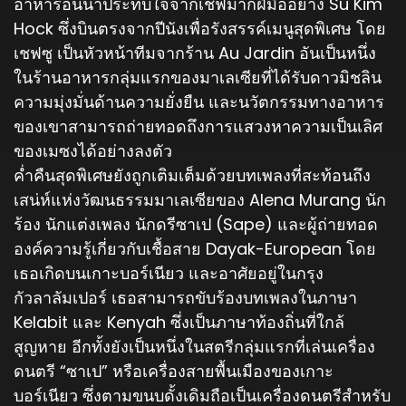
อาหารอันน่าประทับใจจากเชฟมากฝีมืออย่าง Su Kim
Hock ซึ่งบินตรงจากปีนังเพื่อรังสรรค์เมนูสุดพิเศษ โดย
เชฟซู เป็นหัวหน้าทีมจากร้าน Au Jardin อันเป็นหนึ่ง
ในร้านอาหารกลุ่มแรกของมาเลเซียที่ได้รับดาวมิชลิน
ความมุ่งมั่นด้านความยั่งยืน และนวัตกรรมทางอาหาร
ของเขาสามารถถ่ายทอดถึงการแสวงหาความเป็นเลิศ
ของเมซงได้อย่างลงตัว
ค่ำคืนสุดพิเศษยังถูกเติมเต็มด้วยบทเพลงที่สะท้อนถึง
เสน่ห์แห่งวัฒนธรรมมาเลเซียของ Alena Murang นัก
ร้อง นักแต่งเพลง นักดรีซาเป (Sape) และผู้ถ่ายทอด
องค์ความรู้เกี่ยวกับเชื้อสาย Dayak-European โดย
เธอเกิดบนเกาะบอร์เนียว และอาศัยอยู่ในกรุง
กัวลาลัมเปอร์ เธอสามารถขับร้องบทเพลงในภาษา
Kelabit และ Kenyah ซึ่งเป็นภาษาท้องถิ่นที่ใกล้
สูญหาย อีกทั้งยังเป็นหนึ่งในสตรีกลุ่มแรกที่เล่นเครื่อง
ดนตรี “ซาเป” หรือเครื่องสายพื้นเมืองของเกาะ
บอร์เนียว ซึ่งตามขนบดั้งเดิมถือเป็นเครื่องดนตรีสำหรับ