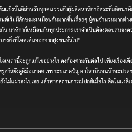
้มแข็งนั้นดีสำหรับทุกคน รวมถึงผู้ผลิตนาฬิกาอิสระที่ผลิตนาฬ
ต์เริ่มมีลักษณะเหมือนกันมากขึ้นเรื่อยๆ ผู้คนจำนวนมากต่างเ
่นกัน นาฬิกาก็เหมือนกันทุกประการ เราจำเป็นต้องตอบสนองค
บางสิ่งที่โดดเด่นออกจากฝูงชนทั่วไป”
เหล่านี้จะถูกแก้ไขอย่างไร คงต้องตามกันต่อไป เพียงเรื่องเดี
หรูสวิสยังดูดีมีอนาคต เพราะขนาดปัญหาโลกบีบจนหัวจะปวดข
ยังไม่แผ่วลงไปเลย แล้วหากสถานการณ์ปกติเมื่อไร คิดในแง่ดีเอา