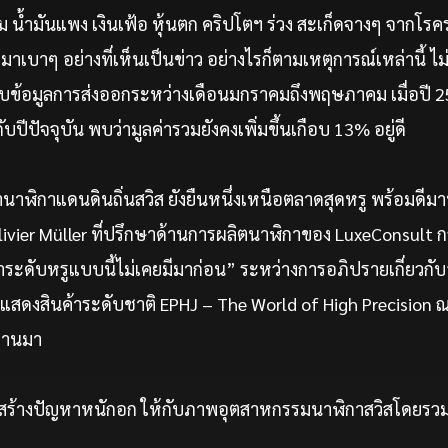
ม น้ำมันแพง เงินเฟ้อ หุ้นตก คริปโตฯ ร่วง สะเก็ดจางๆ จากโร
ดมาเบาๆ อย่างที่เห็นเป็นข่าว อย่างไรก็ตามเหตุการณ์เหล่านี้ ไ
บข้อมูลการส่งออกระหว่างเดือนมกราคมถึงพฤษภาคม เมื่อปี 256
กับปีปัจจุบัน พบว่ามูลค่ารวมยังคงเพิ่มขึ้นเกือบ 13% อยู่ดี
ว่านาฬิกาแดนดินถิ่นสวิส ยังยืนหนึ่งเหนือตลาดสุดหรู พร้อมดีมา
Olivier Müller ที่ปรึกษาด้านการผลิตนาฬิกาของ LuxeConsult ก
การะดับหรูแบบนี้ไม่เคยมีมาก่อน” ระหว่างการอภิปรายเกี่ยว
แสดงสินค้าระดับชาติ EPHJ – The World of High Precision ณ ก
ผ่านมา
ำลังสร้างปัญหาหนักอก ให้กับภาพอุตสาหกรรมนาฬิกาสวิสโดยรว