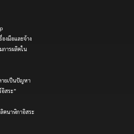
up
รื่องมือและจ้าง
คุมการผลิตใน
กลายเป็นปัญหา
์อิสระ”
ผลิตนาฬิกาอิสระ