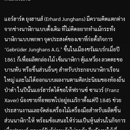
แอร์ฮาร์ด ยุงฮานส์ (Erhard Junghans) มีความคิดแตกต่าง
จากช่างนาฬิกาแบบดั้งเดิม ที่ไม่คิดอยากทำแม้กระทั่ง
นาฬิกาแบบพกพา จุดประสงค์ของเขาที่ก่อตั้งกิจการ
‘Gebrüder Junghans A.G.’ ขึ้นในเมืองชรัมแบร์กเมื่อปี
1861 ก็เพื่อผลิตกล่องไม้ เข็มนาฬิกา ตุ้มเหวี่ยง ลวดตะขอ
บานพับ หรือชิ้นส่วนอื่นๆ สำหรับประกอบนาฬิกาเรือน
ใหญ่ และไม่ได้ออกแบบผลงานตามศิลปะนิยมของท้องถิ่น
ป่าดำ ในปีนั้นแอร์ฮาร์ดได้ขอให้ฟรานซ์ ซาแวร์ (Franz
Xaver) น้องชายที่อพยพไปอยู่อเมริกาตั้งแต่ปี 1845 ช่วย
ประสานงานและจัดส่งเครื่องไม้เครื่องมือสำหรับผลิตชิ้น
ส่วนนาฬิกาให้ พร้อมข้อเสนอให้ร่วมเป็นหุ้นส่วนในกิจการ