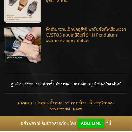
มูลค่า 5 ล้าน!
จัดเต็มความเอ็กซ์คลูซีฟ! พาสัมผัสทัพเรือนเวลา
CVSTOS แบบใกล้ชิดที่ SHH Pendulum
พร้อมเจาะลึกทุกรุ่นไฮไลต์
ศูนย์รวมข่าวสารนาฬิกาชั้นนำ บทความนาฬิกาหรู Rolex Patek AP
หน้าแรก
บทความทั้งหมด
ราคานาฬิกา
เปิดกรุนักสะสม
Advertorial
News
อย่าพลาด! รับข่าวสารก่อนใคร
ADD LINE
ที่นี่