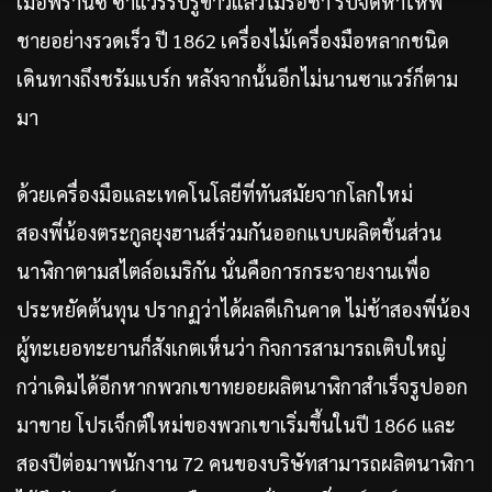
เมื่อฟรานซ์ ซาแวร์รับรู้ข่าวแล้วไม่รอช้า รีบจัดหาให้พี่
ชายอย่างรวดเร็ว ปี 1862 เครื่องไม้เครื่องมือหลากชนิด
เดินทางถึงชรัมแบร์ก หลังจากนั้นอีกไม่นานซาแวร์ก็ตาม
มา
ด้วยเครื่องมือและเทคโนโลยีที่ทันสมัยจากโลกใหม่
สองพี่น้องตระกูลยุงฮานส์ร่วมกันออกแบบผลิตชิ้นส่วน
นาฬิกาตามสไตล์อเมริกัน นั่นคือการกระจายงานเพื่อ
ประหยัดต้นทุน ปรากฏว่าได้ผลดีเกินคาด ไม่ช้าสองพี่น้อง
ผู้ทะเยอทะยานก็สังเกตเห็นว่า กิจการสามารถเติบใหญ่
กว่าเดิมได้อีกหากพวกเขาทยอยผลิตนาฬิกาสำเร็จรูปออก
มาขาย โปรเจ็กต์ใหม่ของพวกเขาเริ่มขึ้นในปี 1866 และ
สองปีต่อมาพนักงาน 72 คนของบริษัทสามารถผลิตนาฬิกา