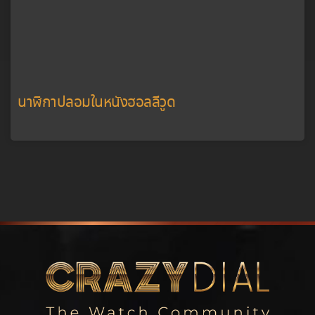
นาฬิกาปลอมในหนังฮอลลีวูด