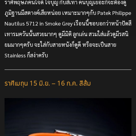
ราศีพฤษภคนใจดี ใจบุญ กับสีเทา คนบุญเยอะก็จะต้องดู
ภูมิฐานมีสตางค์เสียหน่อย เหมาะมากๆกับ Patek Philippe
Nautilus 5712 in Smoke Grey เรือนนี้ขอบอกว่าหน้าปัดสี
เทารมควันนั้นสวยมากๆ ดูมีมิติ ลูกเล่น สวมใส่แล้วดูมีรสนิ
ยมมากๆครับ จะใส่กับสายหนังก็ดูดี หรือจะเป็นสาย
Stainless ก็สง่าครับ
ราศีเมถุน 15 มิ.ย. – 16 ก.ค. สีส้ม