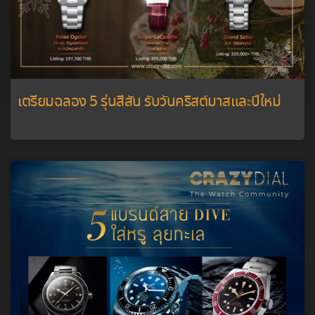
เตรียมฉลอง 5 รุ่นสีสัน รับวันคริสต์มาสและปีใหม่