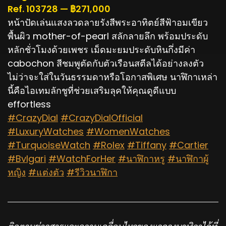
Ref. 103728 — ฿271,000
หน้าปัดเล่นแสงลวดลายรังสีพระอาทิตย์สีฟ้าอมเขียว
พื้นผิว mother-of-pearl สลักลายลึก พร้อมประดับ
หลักชั่วโมงด้วยเพชร เม็ดมะยมประดับหินกึ่งมีค่า
cabochon สีชมพูตัดกับตัวเรือนสตีลได้อย่างลงตัว
ไม่ว่าจะใส่ในวันธรรมดาหรือโอกาสพิเศษ นาฬิกาเหล่า
นี้คือไอเทมลักชูที่ช่วยเสริมลุคให้คุณดูดีแบบ
effortless
#CrazyDial
#CrazyDialOfficial
#LuxuryWatches
#WomenWatches
#TurquoiseWatch
#Rolex
#Tiffany
#Cartier
#Bvlgari
#WatchForHer
#นาฬิกาหรู
#นาฬิกาผู้
หญิง
#แต่งตัว
#รีวิวนาฬิกา