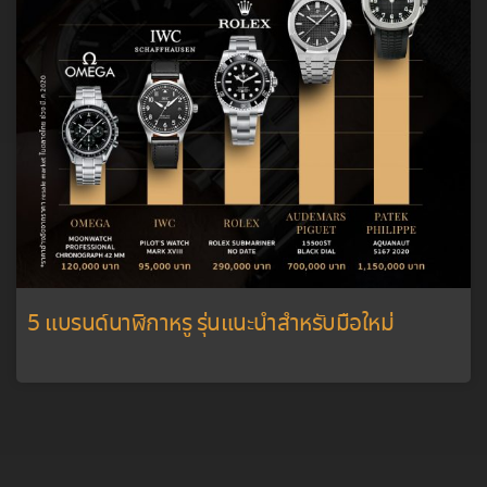
5 แบรนด์นาฬิกาหรู รุ่นแนะนำสำหรับมือใหม่