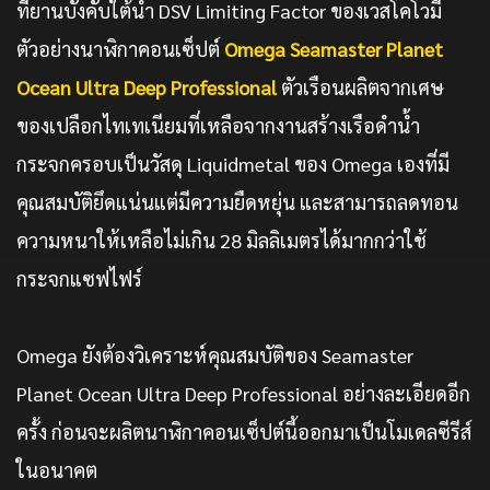
ที่ยานบังคับใต้น้ำ DSV Limiting Factor ของเวสโคโวมี
ตัวอย่างนาฬิกาคอนเซ็ปต์
Omega
Seamaster Planet
Ocean Ultra Deep Professional
ตัวเรือนผลิตจากเศษ
ของเปลือกไทเทเนียมที่เหลือจากงานสร้างเรือดำน้ำ
กระจกครอบเป็นวัสดุ Liquidmetal ของ Omega เองที่มี
คุณสมบัติยึดแน่นแต่มีความยืดหยุ่น และสามารถลดทอน
ความหนาให้เหลือไม่เกิน 28 มิลลิเมตรได้มากกว่าใช้
กระจกแซฟไฟร์
Omega ยังต้องวิเคราะห์คุณสมบัติของ Seamaster
Planet Ocean Ultra Deep Professional อย่างละเอียดอีก
ครั้ง ก่อนจะผลิตนาฬิกาคอนเซ็ปต์นี้ออกมาเป็นโมเดลซีรีส์
ในอนาคต