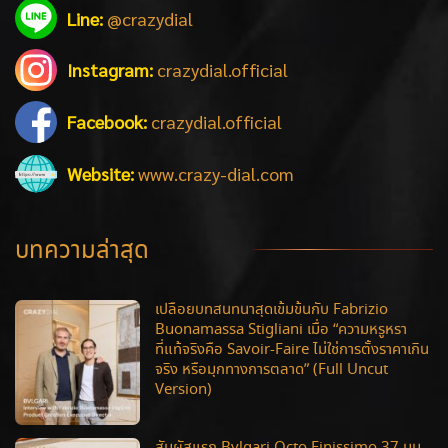
Line:
@crazydial
Instagram:
crazydial.official
Facebook:
crazydial.official
Website:
www.crazy-dial.com
บทความล่าสุด
เปลือยบทสนทนาสุดเข้มข้นกับ Fabrizio
Buonamassa Stigliani เมื่อ “ความหรูหรา
ที่แท้จริงคือ Savoir-Faire ไม่ใช่การตั้งราคาเกิน
จริง หรือมุกทางการตลาด” (Full Uncut
Version)