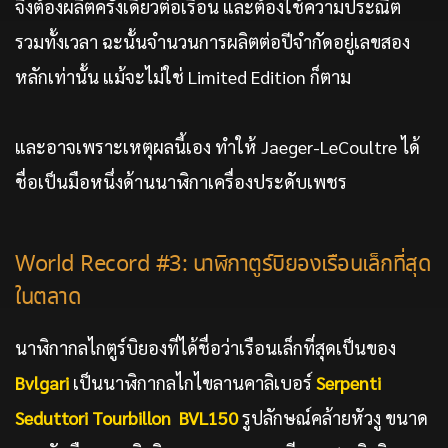
จึงต้องผลิตครั้งเดียวต่อเรือน และต้องใช้ความประณีต
รวมทั้งเวลา ฉะนั้นจำนวนการผลิตต่อปีจำกัดอยู่เลขสอง
หลักเท่านั้น แม้จะไม่ใช่ Limited Edition ก็ตาม
และอาจเพราะเหตุผลนี้เอง ทำให้ Jaeger-LeCoultre ได้
ชื่อเป็นมือหนึ่งด้านนาฬิกาเครื่องประดับเพชร
World Record #3: นาฬิกาตูร์บิยองเรือนเล็กที่สุด
ในตลาด
นาฬิกากลไกตูร์บิยองที่ได้ชื่อว่าเรือนเล็กที่สุดเป็นของ
Bvlgari
เป็นนาฬิกากลไกไขลานคาลิเบอร์
Serpenti
Seduttori Tourbillon BVL150
รูปลักษณ์คล้ายหัวงู ขนาด