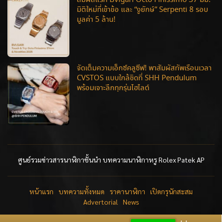
สัมผัสแรก Bvlgari Octo Finissimo 37 มม.
มิติใหม่ที่เข้าข้อ และ “งูยักษ์” Serpenti 8 รอบ
มูลค่า 5 ล้าน!
จัดเต็มความเอ็กซ์คลูซีฟ! พาสัมผัสทัพเรือนเวลา
CVSTOS แบบใกล้ชิดที่ SHH Pendulum
พร้อมเจาะลึกทุกรุ่นไฮไลต์
ศูนย์รวมข่าวสารนาฬิกาชั้นนำ บทความนาฬิกาหรู Rolex Patek AP
หน้าแรก
บทความทั้งหมด
ราคานาฬิกา
เปิดกรุนักสะสม
Advertorial
News