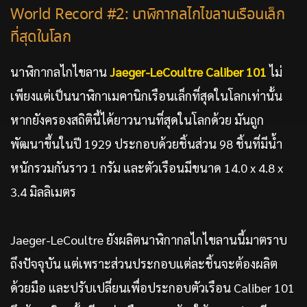
World Record #2: นาฬิกากลไกไขลานเรือนเล็ก
ที่สุดในโลก
นาฬิกากลไกไขลาน
Jaeger-LeCoultre Caliber
101
ไม่
เพียงแต่เป็นนาฬิกาเมคานิกเรือนเล็กที่สุดในโลกเท่านั้น
หากยังครองสถิตินี้ได้ยาวนานที่สุดในโลกด้วย มันถูก
พัฒนาขึ้นในปี 1929 ประกอบด้วยชิ้นส่วน 98 ชิ้นที่มีน้ำ
หนักรวมกันราว 1 กรัม และตัวเรือนมีขนาด 14.0 x 4.8 x
3.4 มิลลิเมตร
Jaeger-LeCoultre ยังผลิตนาฬิกากลไกไขลานนี้มาตราบ
ถึงปัจจุบัน แต่เพราะส่วนประกอบแต่ละชิ้นจะต้องผลิต
ด้วยมือ และปรับเปลี่ยนเพื่อประกอบตัวเรือน Caliber 101