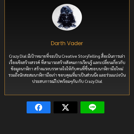
Darth Vader
Crazy Dial มีเป้าหมายที่จะเป็น Creative StoryTelling สื่อเน้นการเล่า
เรื่องเชิงสร้างสรรค์ ที่สามารถสร้างสังคมการเรียนรู้ แลกเปลี่ยนเกี่ยวกับ
ข้อมูลนาฬิกา สร้างแรงบรรดาลใจให้กับคนที่ชื่นชอบนาฬิกามือใหม่
รวมถึงนักสะสมนาฬิกามือเก่า ขอบคุณที่มาเป็นส่วนนึง และร่วมแบ่งบัน
ประสบการณ์ไปพร้อมๆกัน กับ Crazy Dial