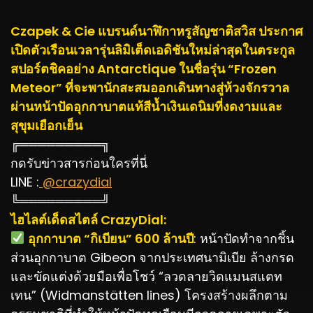
Czapek & Cie แบรนด์นาฬิกาหรูสัญชาติสวิส ประกาศ
เปิดตัวเรือนเวลารุ่นลิมิเต็ดเอดิชันใหม่ล่าสุดในตระกูล
สปอร์ตชิคอย่าง Antarctique ในชื่อรุ่น “Frozen
Meteor” ที่จะพานักสะสมออกเดินทางสู่ห้วงจักรวาล
ผ่านหน้าปัดอุกกาบาตแท้สีน้ำเงินเดนิมที่งดงามและ
สุขุมเยือกเย็น
╔═════════╗
กดรับข่าวสารก่อนใครที่นี่
LINE :
@crazydial
╚═════════╝
ไฮไลต์เด็ดสไตล์ CrazyDial:
️ อุกกาบาต “กิเบียน” 600 ล้านปี
: หน้าปัดทำจากชิ้น
ส่วนอุกกาบาต Gibeon จากประเทศนามิเบีย ล้างกรด
และขัดแต่งด้วยมือเพื่อโชว์ “ลวดลายวิดแมนสแตท
เทน” (Widmanstätten lines) โครงสร้างผลึกตาม