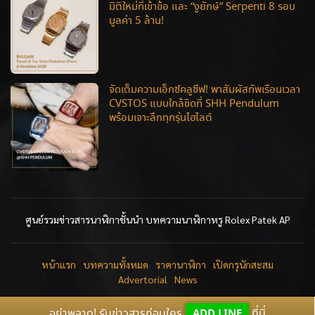
มิติใหม่ที่เข้าข้อ และ “งูยักษ์” Serpenti 8 รอบ
มูลค่า 5 ล้าน!
จัดเต็มความเอ็กซ์คลูซีฟ! พาสัมผัสทัพเรือนเวลา
CVSTOS แบบใกล้ชิดที่ SHH Pendulum
พร้อมเจาะลึกทุกรุ่นไฮไลต์
ศูนย์รวมข่าวสารนาฬิกาชั้นนำ บทความนาฬิกาหรู Rolex Patek AP
หน้าแรก
บทความทั้งหมด
ราคานาฬิกา
เปิดกรุนักสะสม
Advertorial
News
อย่าพลาด! รับข่าวสารก่อนใคร
ADD LINE
ที่นี่