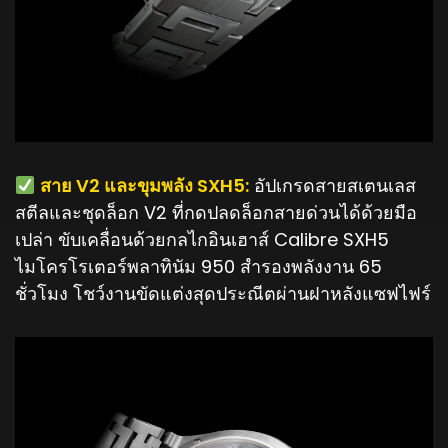
️ สาย V2 และขุมพลัง SXH5:
อัปเกรดสายสเตนเลส
สตีลและชุดล็อก V2 ที่กดปลดล็อกสายด่วนได้ด้วยมือ
เปล่า ขับเคลื่อนด้วยกลไกอินเฮาส์ Calibre SXH5
ไมโครโรเตอร์พลาทินัม 950 สำรองพลังงาน 65
ชั่วโมง โชว์งานขัดแต่งสุดประณีตผ่านฝาหลังแซฟไฟร์