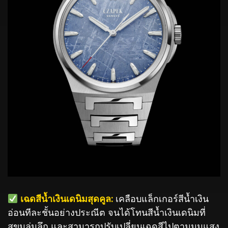
️ เฉดสีน้ำเงินเดนิมสุดคูล:
เคลือบแล็กเกอร์สีน้ำเงิน
อ่อนทีละชั้นอย่างประณีต จนได้โทนสีน้ำเงินเดนิมที่
สุขุมลุ่มลึก และสามารถปรับเปลี่ยนเฉดสีไปตามมุมแสง