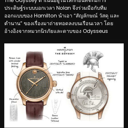
The Odyssey ดำเนินอยู่ในโลกก่อนที่จะมีการ
ประดิษฐ์ระบบบอกเวลา Nolan จึงร่วมมือกับทีม
ออกแบบของ Hamilton นำเอา “สัญลักษณ์ วัสดุ และ
ตำนาน” ของเรื่องมาถ่ายทอดลงบนเรือนเวลา โดย
อ้างอิงจากหมวกนิรภัยและดาบของ Odysseus