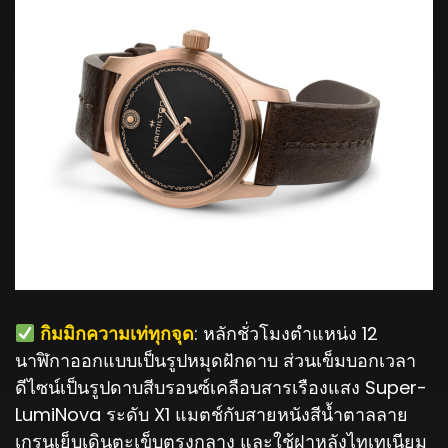
️ กิมมิกความเท่ทุกจุด
: หลักชั่วโมงตำแหน่ง 12
นาฬิกาออกแบบเป็นรูปหมุดฝักดาบ ส่วนเข็มบอกเวลา
ดีไซน์เป็นรูปดาบสีบรอนซ์เคลือบสารเรืองแสง Super-
LumiNova ระดับ X1 แมตช์กับสายหนังสีน้ำตาลลาย
เกรนเย็บเดินตะเข็บตรงกลาง และใช้ฝาหลังไทเทเนียม