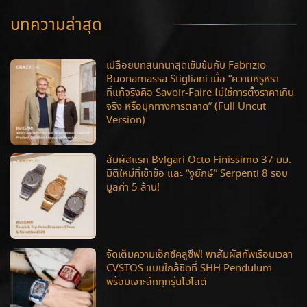
บทความล่าสุด
เปลือยบทสนทนาสุดเข้มข้นกับ Fabrizio
Buonamassa Stigliani เมื่อ “ความหรูหรา
ที่แท้จริงคือ Savoir-Faire ไม่ใช่การตั้งราคาเกิน
จริง หรือมุกทางการตลาด” (Full Uncut
Version)
สัมผัสแรก Bvlgari Octo Finissimo 37 มม.
มิติใหม่ที่เข้าข้อ และ “งูยักษ์” Serpenti 8 รอบ
มูลค่า 5 ล้าน!
จัดเต็มความเอ็กซ์คลูซีฟ! พาสัมผัสทัพเรือนเวลา
CVSTOS แบบใกล้ชิดที่ SHH Pendulum
พร้อมเจาะลึกทุกรุ่นไฮไลต์