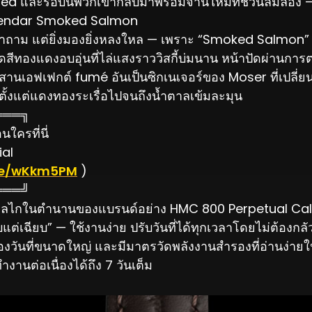
ed และรอบนี้พวกเขากลับมาพร้อมจานใหม่ที่ชวนลิ้มลอง
lendar Smoked Salmon
ตั้งคำถาม แต่ยิ่งมองยิ่งหลงใหล — เพราะ “Smoked Salmon” ใน
ดสีทองแดงอบอุ่นที่ไล่แสงราววิสกี้บ่มนาน หน้าปัดผ่านกา
 ผสานเอฟเฟกต์ fumé อันเป็นซิกเนเจอร์ของ Moser ที่เปล
า ตั้งแต่แดงทองระเรื่อไปจนถึงน้ำตาลเข้มละมุน
═══╗
ใครที่นี่
ial
n.ee/wKkm5PM
)
═══╝
บกลไกในตำนานของแบรนด์อย่าง HMC 800 Perpetual Calend
ยบแต่เฉียบ” — ใช้งานง่าย ปรับวันที่ได้ทุกเวลาโดยไม่ต้องกล
่องวันที่ขนาดใหญ่ และมีมาตรวัดพลังงานสำรองที่อ่านง่าย
งานต่อเนื่องได้ถึง 7 วันเต็ม