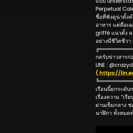
แบบ understat
Perpetual Ca
ชื่อที่ฟังดูน่า
อาหาร แต่คือเฉ
griffé แนวตั้ง
อย่างมีชีวิตชีว
╔════════
กดรับข่าวสารก่อน
LINE : @crazyd
( https://li
╚════════
เรือนนี้ยกระดั
เรื่องความ “เรี
ผ่านเข็มกลาง ช
นาฬิกา ทั้งหมดทำ