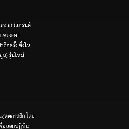
ursuit (แกรนด์
ด์ LAURENT
ีกครั้ง ซึ่งใน
น) รุ่นใหม่
นสุดคลาสสิก โดย
พื่อบอกปฏิทิน