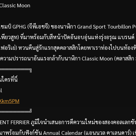
 Classic Moon
ชมป์ GPHG (จีพีเอชจี) ของนาฬิกา Grand Sport Tourbillon P
 เพียวสูท) ที่มาพร้อมกับสีหน้าปัดอันอบอุ่นแห่งรุ่งอรุณ แบรน
ฟอริเย่) หวนคืนสู่รักแรกสุดคลาสสิกโดยพาเราท่องไปบนท้องฟ้าอ
ับความปรารถนาอันแรงกล้ากับนาฬิกา Classic Moon (คลาสสิก มู
════════╗
ครที่นี่
l
/wKkm5PM
════════╝
RENT FERRIER ภูมิใจนำเสนอการตีความใหม่ของสองคอลเลกชั
่นมาพร้อมกับฟังก์ชัน Annual Calendar (แอนนวล คาเลนดาร์) เ