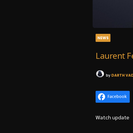
NEWS
Laurent F
by
DARTH VA
Facebook
Watch update