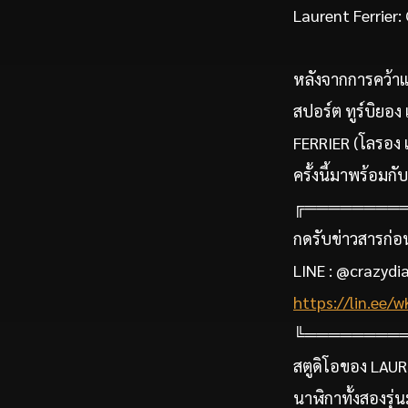
Laurent Ferrier:
หลังจากการคว้าแ
สปอร์ต ทูร์บิยอง
FERRIER (โลรอง เ
ครั้งนี้มาพร้อมก
╔════════
กดรับข่าวสารก่อนใ
LINE : @crazydia
https://lin.ee
╚════════
สตูดิโอของ LAU
นาฬิกาทั้งสองรุ