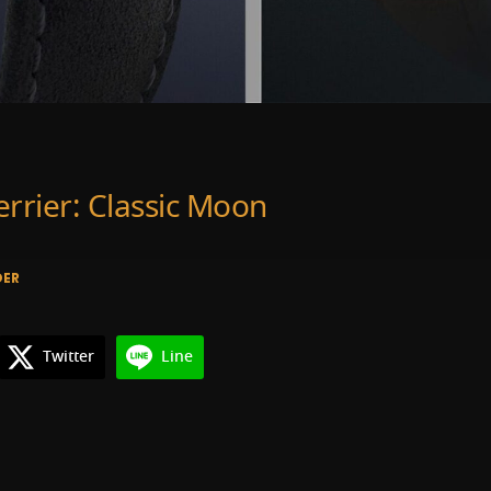
errier: Classic Moon
DER
Twitter
Line