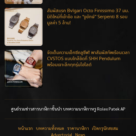
สัมผัสแรก Bvlgari Octo Finissimo 37 มม.
มิติใหม่ที่เข้าข้อ และ “งูยักษ์” Serpenti 8 รอบ
มูลค่า 5 ล้าน!
จัดเต็มความเอ็กซ์คลูซีฟ! พาสัมผัสทัพเรือนเวลา
CVSTOS แบบใกล้ชิดที่ SHH Pendulum
พร้อมเจาะลึกทุกรุ่นไฮไลต์
ศูนย์รวมข่าวสารนาฬิกาชั้นนำ บทความนาฬิกาหรู Rolex Patek AP
หน้าแรก
บทความทั้งหมด
ราคานาฬิกา
เปิดกรุนักสะสม
Advertorial
News