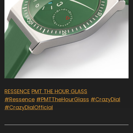
RESSENCE
PMT THE HOUR GLASS
#Ressence
#PMTTheHourGlass
#CrazyDial
#CrazyDialOfficial