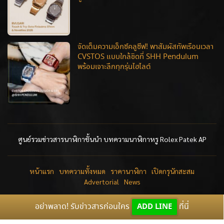
จัดเต็มความเอ็กซ์คลูซีฟ! พาสัมผัสทัพเรือนเวลา
CVSTOS แบบใกล้ชิดที่ SHH Pendulum
พร้อมเจาะลึกทุกรุ่นไฮไลต์
ศูนย์รวมข่าวสารนาฬิกาชั้นนำ บทความนาฬิกาหรู Rolex Patek AP
หน้าแรก
บทความทั้งหมด
ราคานาฬิกา
เปิดกรุนักสะสม
Advertorial
News
อย่าพลาด! รับข่าวสารก่อนใคร
ADD LINE
ที่นี่