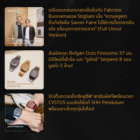
เปลือยบทสนทนาสุดเข้มข้นกับ Fabrizio
Buonamassa Stigliani เมื่อ “ความหรูหรา
ที่แท้จริงคือ Savoir-Faire ไม่ใช่การตั้งราคาเกิน
จริง หรือมุกทางการตลาด” (Full Uncut
Version)
สัมผัสแรก Bvlgari Octo Finissimo 37 มม.
มิติใหม่ที่เข้าข้อ และ “งูยักษ์” Serpenti 8 รอบ
มูลค่า 5 ล้าน!
จัดเต็มความเอ็กซ์คลูซีฟ! พาสัมผัสทัพเรือนเวลา
CVSTOS แบบใกล้ชิดที่ SHH Pendulum
พร้อมเจาะลึกทุกรุ่นไฮไลต์