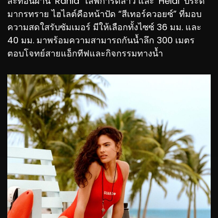
สะท้อนผ่าน ‘Rania’ ไลฟ์การ์ดสาว และ ‘Heidi’ ประติ
มากรทราย ไฮไลต์คือหน้าปัด “สีเทอร์ควอยซ์” ที่มอบ
ความสดใสรับซัมเมอร์ มีให้เลือกทั้งไซซ์ 36 มม. และ
40 มม. มาพร้อมความสามารถกันน้ำลึก 300 เมตร
ตอบโจทย์สายแอ็กทีฟและกิจกรรมทางน้ำ