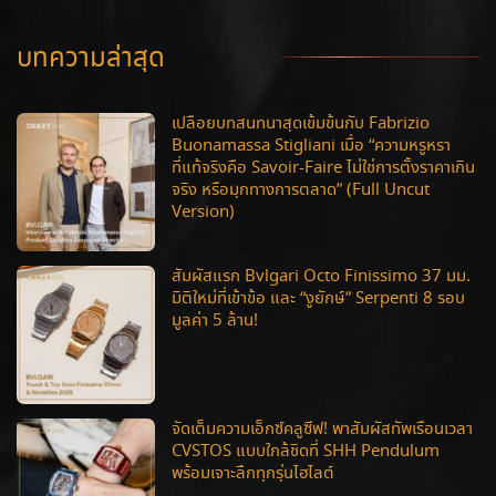
บทความล่าสุด
เปลือยบทสนทนาสุดเข้มข้นกับ Fabrizio
Buonamassa Stigliani เมื่อ “ความหรูหรา
ที่แท้จริงคือ Savoir-Faire ไม่ใช่การตั้งราคาเกิน
จริง หรือมุกทางการตลาด” (Full Uncut
Version)
สัมผัสแรก Bvlgari Octo Finissimo 37 มม.
มิติใหม่ที่เข้าข้อ และ “งูยักษ์” Serpenti 8 รอบ
มูลค่า 5 ล้าน!
จัดเต็มความเอ็กซ์คลูซีฟ! พาสัมผัสทัพเรือนเวลา
CVSTOS แบบใกล้ชิดที่ SHH Pendulum
พร้อมเจาะลึกทุกรุ่นไฮไลต์