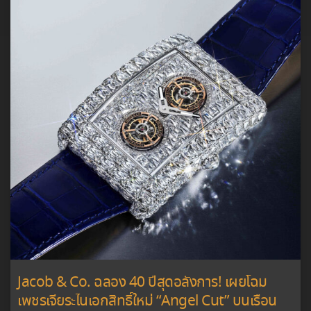
Jacob & Co. ฉลอง 40 ปีสุดอลังการ! เผยโฉม
เพชรเจียระไนเอกสิทธิ์ใหม่ “Angel Cut” บนเรือน