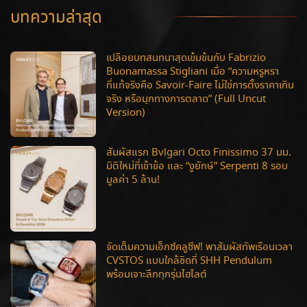
บทความล่าสุด
เปลือยบทสนทนาสุดเข้มข้นกับ Fabrizio
Buonamassa Stigliani เมื่อ “ความหรูหรา
ที่แท้จริงคือ Savoir-Faire ไม่ใช่การตั้งราคาเกิน
จริง หรือมุกทางการตลาด” (Full Uncut
Version)
สัมผัสแรก Bvlgari Octo Finissimo 37 มม.
มิติใหม่ที่เข้าข้อ และ “งูยักษ์” Serpenti 8 รอบ
มูลค่า 5 ล้าน!
จัดเต็มความเอ็กซ์คลูซีฟ! พาสัมผัสทัพเรือนเวลา
CVSTOS แบบใกล้ชิดที่ SHH Pendulum
พร้อมเจาะลึกทุกรุ่นไฮไลต์