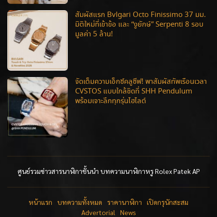
สัมผัสแรก Bvlgari Octo Finissimo 37 มม.
มิติใหม่ที่เข้าข้อ และ “งูยักษ์” Serpenti 8 รอบ
มูลค่า 5 ล้าน!
จัดเต็มความเอ็กซ์คลูซีฟ! พาสัมผัสทัพเรือนเวลา
CVSTOS แบบใกล้ชิดที่ SHH Pendulum
พร้อมเจาะลึกทุกรุ่นไฮไลต์
ศูนย์รวมข่าวสารนาฬิกาชั้นนำ บทความนาฬิกาหรู Rolex Patek AP
หน้าแรก
บทความทั้งหมด
ราคานาฬิกา
เปิดกรุนักสะสม
Advertorial
News