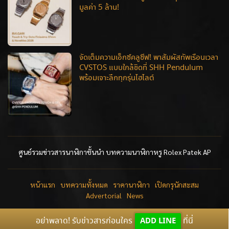
มูลค่า 5 ล้าน!
จัดเต็มความเอ็กซ์คลูซีฟ! พาสัมผัสทัพเรือนเวลา
CVSTOS แบบใกล้ชิดที่ SHH Pendulum
พร้อมเจาะลึกทุกรุ่นไฮไลต์
ศูนย์รวมข่าวสารนาฬิกาชั้นนำ บทความนาฬิกาหรู Rolex Patek AP
หน้าแรก
บทความทั้งหมด
ราคานาฬิกา
เปิดกรุนักสะสม
Advertorial
News
อย่าพลาด! รับข่าวสารก่อนใคร
ADD LINE
ที่นี่