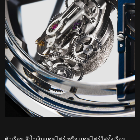
ตัวเรือน สีน้ำเงินแซฟไฟร์ หรือ แซฟไฟร์ใสทั้งเรือน