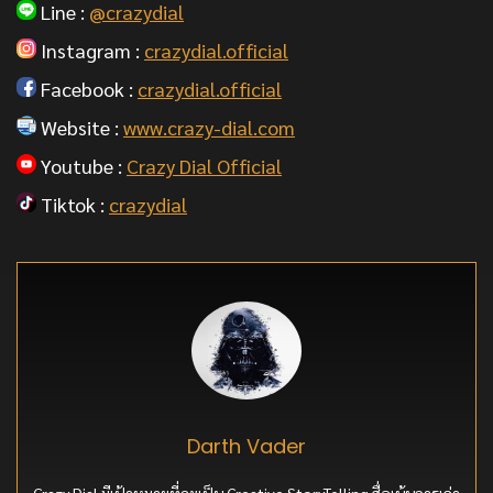
Line :
@crazydial
Instagram :
crazydial.official
Facebook :
crazydial.official
Website :
www.crazy-dial.com
Youtube :
Crazy Dial Official
Tiktok :
crazydial
Darth Vader
Crazy Dial มีเป้าหมายที่จะเป็น Creative StoryTelling สื่อเน้นการเล่า