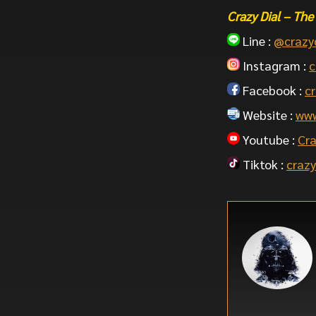
Crazy Dial – T
Line :
@crazy
Instagram :
c
Facebook :
cr
Website :
www
Youtube :
Cra
Tiktok :
crazy