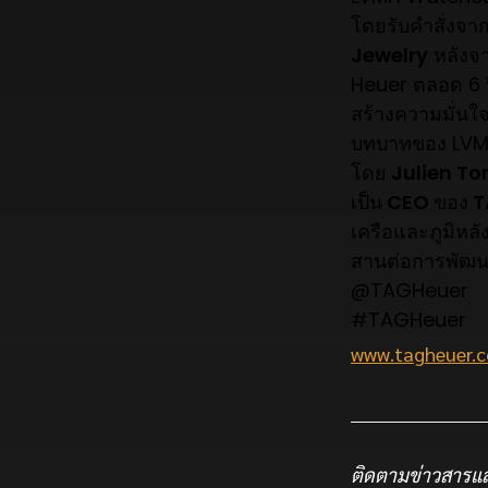
โดยรับคำสั่งจา
Jewelry
หลังจ
Heuer ตลอด 6 
สร้างความมั่นใจ
บทบาทของ LVM
โดย
Julien To
เป็น
CEO
ของ
T
เครือและภูมิหล
สานต่อการพัฒนาเ
@TAGHeuer
#TAGHeuer
www.tagheuer.
ติดตามข่าวสารแล