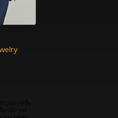
welry
17 ต่อมาได้ขึ้น
เป็น CEO ของ
r และ Zenith