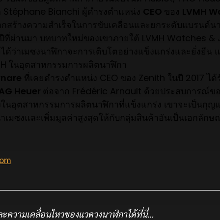
ก Stéphane Bianchi ผู้ดำรงตำแหน่ง
CEO
ของ
LVMH W
ากสร้างความสำเร็จในการขับเคลื่อนและยกระดับแบรนด์น
ปีที่ผ่านมา บทบาทใหม่ของเขาภายใต้ LVMH Watches & 
ได้ว่าเมซงนาฬิกาจะการเติบโตอย่างแข็งแกร่งและยั่งยืน แ
H ในอุตสาหกรรมการผลิตนาฬิกา
rnare
ที่เคยดำรงตำแหน่ง CEO ของ Zenith ในปี 2017 ได้รั
AG Heuer
ต่อจาก Frédéric Arnault ด้วยประสบการณ์ข
ังในอุตสาหกรรมการผลิตนาฬิกาที่แข็งแกร่ง เขาจะเป็นกุ
มซงและเพิ่มมูลค่าสูงสุดให้กับกลุ่มสินค้าอันเป็นเอกลัก
com
ะความเคลื่อนไหวของแวดวงนาฬิกาได้ที่นี่…