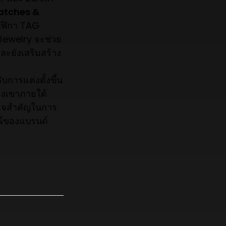
atches &
าฬิกา TAG
Jewelry จะช่วย
ละยังเสริมสร้าง
บการแต่งตั้งขึ้น
องเขาภายใต้
ญแจสำคัญในการ
ษณ์ของแบรนด์