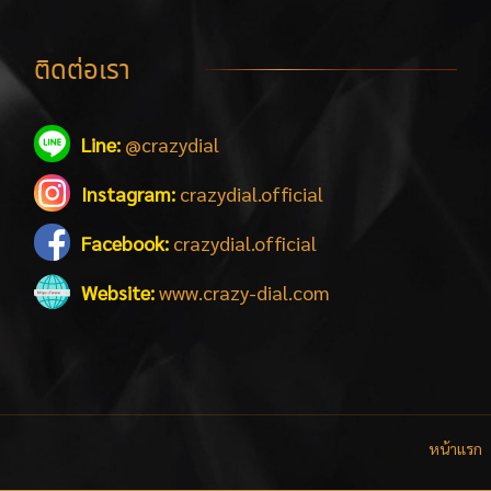
ติดต่อเรา
Line:
@crazydial
Instagram:
crazydial.official
Facebook:
crazydial.official
Website:
www.crazy-dial.com
หน้าแรก