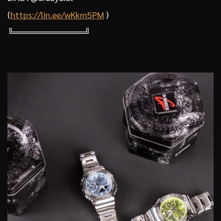
(
https://lin.ee/wKkm5PM
)
╚═══════════╝