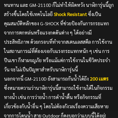
ทนทาน และ GM-2110D ก็ไม่ทำให้ผิดหวัง นาฬิการุ่นนี้ถูก
สร้างขึ้นโดยใช้เทคโนโลยี
Shock Resistant
ซึ่งเป็น
คุณสมบัติหลักของ G-SHOCK ที่ช่วยป้องกันการกระแทก
จากการตกหล่นหรือแรงกดดันต่าง ๆ ได้อย่างมี
ประสิทธิภาพ ด้วยกรอบที่ทำจากสเตนเลสสตีล การใช้งาน
ในสถานการณ์ที่ต้องเจอกับแรงกระแทกหนัก ๆ เช่น การ
ปีนเขา กีฬาผจญภัย หรือแม้แต่การใช้งานในชีวิตประจำ
วัน จะไม่เป็นปัญหาสำหรับนาฬิการุ่นนี้
นอกจากนี้ GM-2110D ยังสามารถกันน้ำได้ถึง
200 เมตร
ซึ่งหมายความว่านาฬิการุ่นนี้สามารถใช้งานได้ในกิจกรรม
ทางน้ำ เช่น การว่ายน้ำ การดำน้ำตื้น หรือกิจกรรมที่
เกี่ยวข้องกับน้ำอื่น ๆ โดยไม่ต้องกังวลเรื่องความเสียหาย
จากการโดนน้ำ สาย Outdoor ก็คงบอกว่าแบบนี้ได้อยู่!