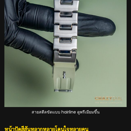
สายสตีลขัดแบบ hairline ดูพรีเมียมขึ้น
หน้าปัดสีสันหลากหลายโดนใจหลายคน