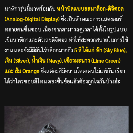
นาฬิการุ่นนี้มาพร้อมกับ
หน้าปัดแบบอะนาล็อก-ดิจิตอล
(
Analog-Digital Display)
ซึ่งเป็นลักษณะการแสดงผลที่
หลายคนชื่นชอบ เนื่องจากสามารถดูเวลาได้ทั้งในรูปแบบ
เข็มนาฬิกาและตัวเลขดิจิตอล ทำให้สะดวกสบายในการใช้
งาน และยังมีสีสันให้เลือกมากถึง
5 สี ได้แก่ ฟ้า
(
Sky Blue),
เงิน (Silver), น้ำเงิน (Navy), เขียวมะนาว (Lime Green)
และ ส้ม Orange
ซึ่งแต่ละสีมึความโดดเด่นไม่แพ้กัน เรียก
ได้ว่าใครชอบสีไหน ลองขึ้นข้อแล้วต้องถูกใจกันบ้างล่ะ